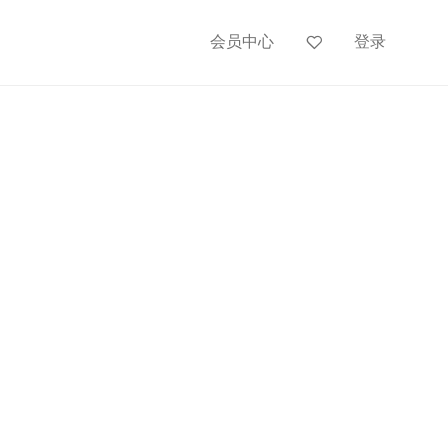
会员中心
登录
课程：
人物速写_大动态_男青年劳动
2_白描线性速写_程庆远
作者：
程庆远