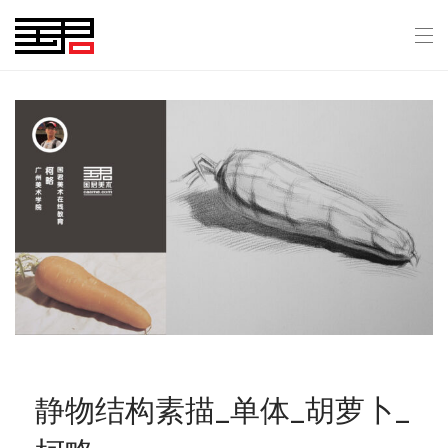
静物结构素描_单体_胡萝卜_