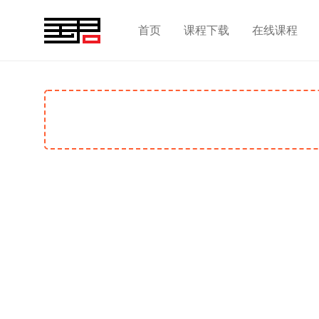
首页
课程下载
在线课程
07-05-塑造－前面的苹果
课程目录
播放时长
会员可看（点
01-01-基本形